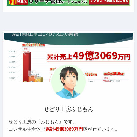
せどり工房ふじもん
せどり工房の『ふじもん』です。
コンサル生全体で
累計49億3069万円
稼がせています。