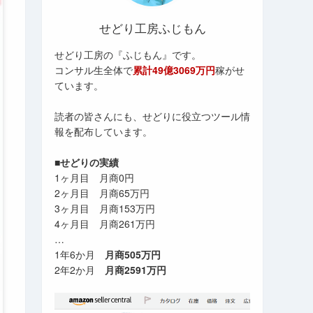
せどり工房ふじもん
せどり工房の『ふじもん』です。
コンサル生全体で
累計49億3069万円
稼がせ
ています。
読者の皆さんにも、せどりに役立つツール情
報を配布しています。
■せどりの実績
1ヶ月目 月商0円
2ヶ月目 月商65万円
3ヶ月目 月商153万円
4ヶ月目 月商261万円
…
1年6か月
月商505万円
2年2か月
月商2591万円