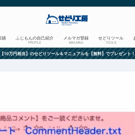
実績
ふじもんの自己紹介
メルマガ登録
せどりツール
PROFILE
MAILMAG
TOOLS
【10万円相当】のせどりツール＆マニュアルを【無料】でプレゼント