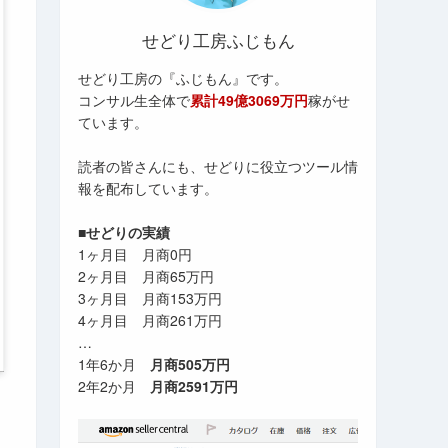
せどり工房ふじもん
せどり工房の『ふじもん』です。
コンサル生全体で
累計49億3069万円
稼がせ
ています。
読者の皆さんにも、せどりに役立つツール情
報を配布しています。
■せどりの実績
1ヶ月目 月商0円
2ヶ月目 月商65万円
3ヶ月目 月商153万円
4ヶ月目 月商261万円
…
1年6か月
月商505万円
2年2か月
月商2591万円