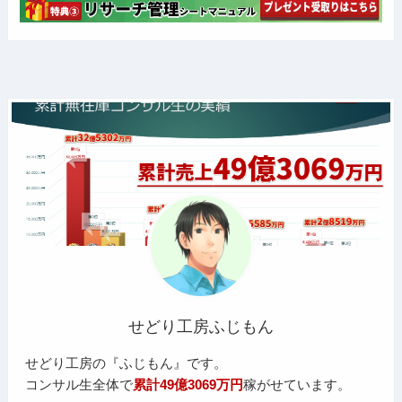
せどり工房ふじもん
せどり工房の『ふじもん』です。
コンサル生全体で
累計49億3069万円
稼がせています。