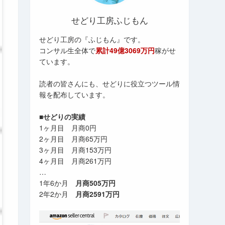
せどり工房ふじもん
せどり工房の『ふじもん』です。
コンサル生全体で
累計49億3069万円
稼がせ
ています。
読者の皆さんにも、せどりに役立つツール情
報を配布しています。
■せどりの実績
1ヶ月目 月商0円
2ヶ月目 月商65万円
3ヶ月目 月商153万円
4ヶ月目 月商261万円
…
1年6か月
月商505万円
2年2か月
月商2591万円