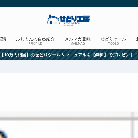
実績
ふじもんの自己紹介
メルマガ登録
せどりツール
PROFILE
MAILMAG
TOOLS
【10万円相当】のせどりツール＆マニュアルを【無料】でプレゼント