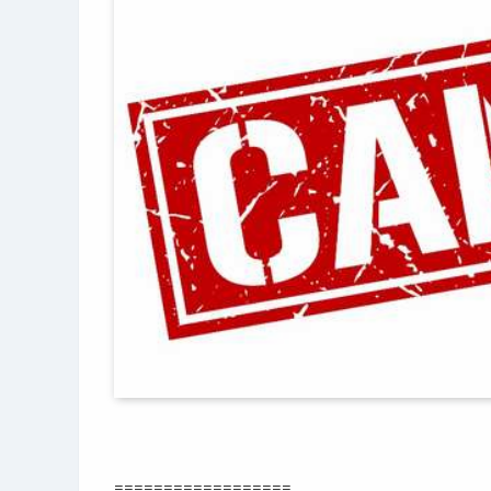
==================