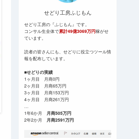
せどり工房ふじもん
せどり工房の『ふじもん』です。
コンサル生全体で
累計49億3069万円
稼がせ
ています。
読者の皆さんにも、せどりに役立つツール情
報を配布しています。
■せどりの実績
1ヶ月目 月商0円
2ヶ月目 月商65万円
3ヶ月目 月商153万円
4ヶ月目 月商261万円
…
1年6か月
月商505万円
2年2か月
月商2591万円