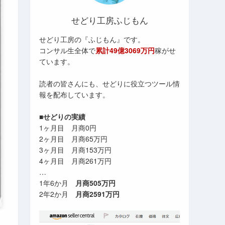
せどり工房ふじもん
せどり工房の『ふじもん』です。
コンサル生全体で
累計49億3069万円
稼がせ
ています。
読者の皆さんにも、せどりに役立つツール情
報を配布しています。
■せどりの実績
1ヶ月目 月商0円
2ヶ月目 月商65万円
3ヶ月目 月商153万円
4ヶ月目 月商261万円
…
1年6か月
月商505万円
2年2か月
月商2591万円