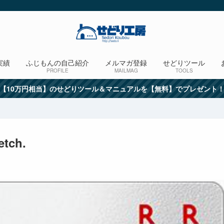
実績
ふじもんの自己紹介
メルマガ登録
せどりツール
PROFILE
MAILMAG
TOOLS
【10万円相当】のせどりツール＆マニュアルを【無料】でプレゼント
etch.