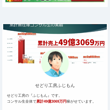
せどり工房ふじもん
せどり工房の『ふじもん』です。
コンサル生全体で
累計49億3069万円
稼がせています。