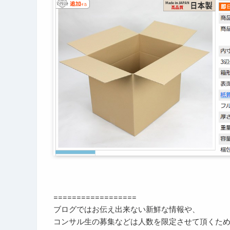
==================
ブログではお伝え出来ない新鮮な情報や、
コンサル生の募集などは人数を限定させて頂くた