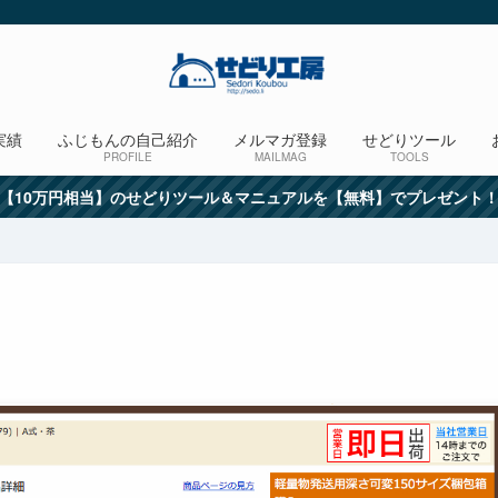
実績
ふじもんの自己紹介
メルマガ登録
せどりツール
PROFILE
MAILMAG
TOOLS
【10万円相当】のせどりツール＆マニュアルを【無料】でプレゼント