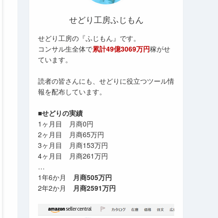
せどり工房ふじもん
せどり工房の『ふじもん』です。
コンサル生全体で
累計49億3069万円
稼がせ
ています。
読者の皆さんにも、せどりに役立つツール情
報を配布しています。
■せどりの実績
1ヶ月目 月商0円
2ヶ月目 月商65万円
3ヶ月目 月商153万円
4ヶ月目 月商261万円
…
1年6か月
月商505万円
2年2か月
月商2591万円