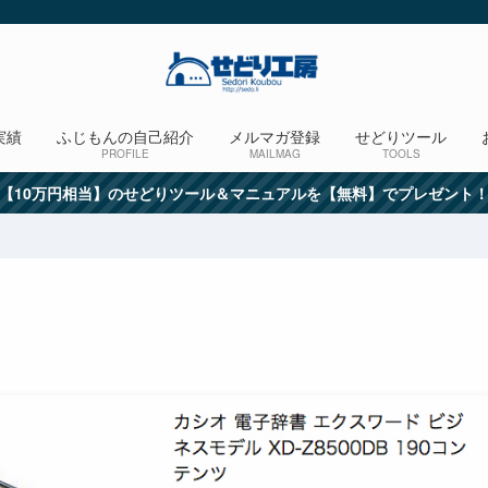
実績
ふじもんの自己紹介
メルマガ登録
せどりツール
PROFILE
MAILMAG
TOOLS
【10万円相当】のせどりツール＆マニュアルを【無料】でプレゼント