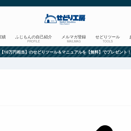
実績
ふじもんの自己紹介
メルマガ登録
せどりツール
PROFILE
MAILMAG
TOOLS
【10万円相当】のせどりツール＆マニュアルを【無料】でプレゼント