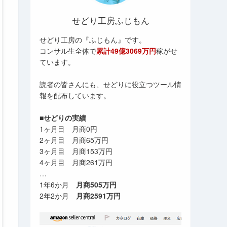
せどり工房ふじもん
せどり工房の『ふじもん』です。
コンサル生全体で
累計49億3069万円
稼がせ
ています。
読者の皆さんにも、せどりに役立つツール情
報を配布しています。
■せどりの実績
1ヶ月目 月商0円
2ヶ月目 月商65万円
3ヶ月目 月商153万円
4ヶ月目 月商261万円
…
1年6か月
月商505万円
2年2か月
月商2591万円