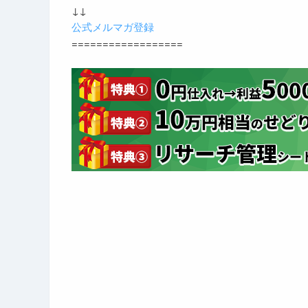
↓↓
公式メルマガ登録
==================