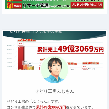
せどり工房ふじもん
せどり工房の『ふじもん』です。
コンサル生全体で
累計49億3069万円
稼がせています。