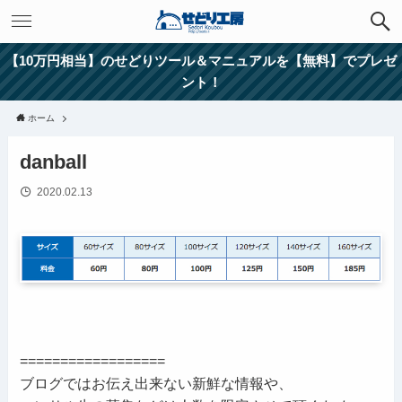
【10万円相当】のせどりツール＆マニュアルを【無料】でプレゼ
ント！
ホーム
danball
2020.02.13
==================
ブログではお伝え出来ない新鮮な情報や、