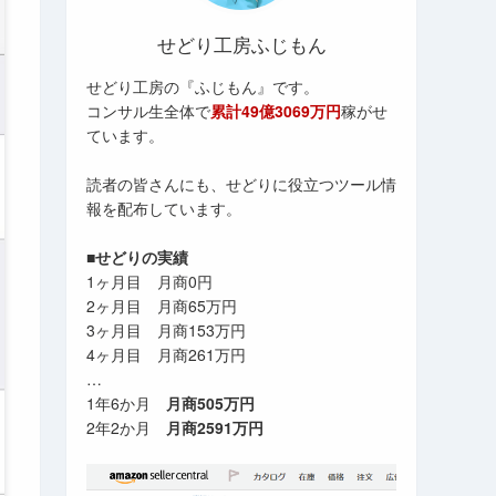
せどり工房ふじもん
せどり工房の『ふじもん』です。
コンサル生全体で
累計49億3069万円
稼がせ
ています。
読者の皆さんにも、せどりに役立つツール情
報を配布しています。
■せどりの実績
1ヶ月目 月商0円
2ヶ月目 月商65万円
3ヶ月目 月商153万円
4ヶ月目 月商261万円
…
1年6か月
月商505万円
2年2か月
月商2591万円