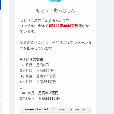
せどり工房ふじもん
せどり工房の『ふじもん』です。
コンサル生全体で
累計49億3069万円
稼がせ
ています。
読者の皆さんにも、せどりに役立つツール情
報を配布しています。
■せどりの実績
1ヶ月目 月商0円
2ヶ月目 月商65万円
3ヶ月目 月商153万円
4ヶ月目 月商261万円
…
1年6か月
月商505万円
2年2か月
月商2591万円