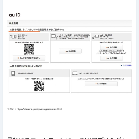
引用元：https://id.auone.jp/id/pc/assigned/index.html