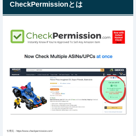
CheckPermissionとは
引用元：https://www.checkpermission.com/