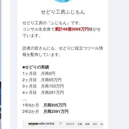
せどり工房ふじもん
せどり工房の『ふじもん』です。
コンサル生全体で
累計49億3069万円
稼がせ
ています。
読者の皆さんにも、せどりに役立つツール情
報を配布しています。
■せどりの実績
1ヶ月目 月商0円
2ヶ月目 月商65万円
3ヶ月目 月商153万円
4ヶ月目 月商261万円
…
1年6か月
月商505万円
2年2か月
月商2591万円