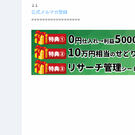
↓↓
公式メルマガ登録
==================