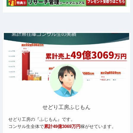
せどり工房ふじもん
せどり工房の『ふじもん』です。
コンサル生全体で
累計49億3069万円
稼がせています。