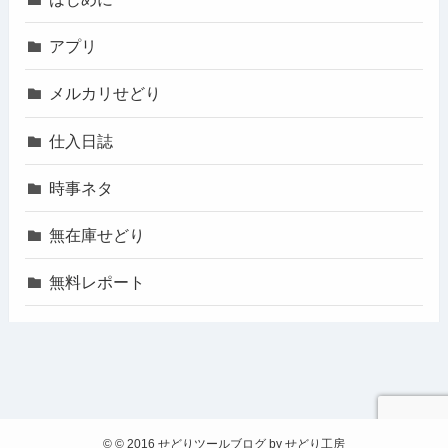
アプリ
メルカリせどり
仕入日誌
時事ネタ
無在庫せどり
無料レポート
©
© 2016 せどりツールブログ by せどり工房