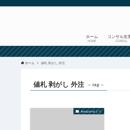
ホーム
コンサル生
HOME
CONSUL
ホーム
値札 剥がし 外注
値札 剥がし 外注
– tag –
Amazonせどり