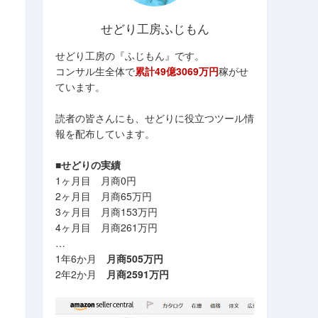
せどり工房ふじもん
せどり工房の『ふじもん』です。
コンサル生全体で
累計49億3069万円
稼がせ
ています。
読者の皆さんにも、せどりに役立つツール情
報を配布しています。
■せどりの実績
1ヶ月目 月商0円
2ヶ月目 月商65万円
3ヶ月目 月商153万円
4ヶ月目 月商261万円
…
1年6か月
月商505万円
2年2か月
月商2591万円