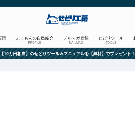
実績
ふじもんの自己紹介
メルマガ登録
せどりツール
PROFILE
MAILMAG
TOOLS
【10万円相当】のせどりツール＆マニュアルを【無料】でプレゼント