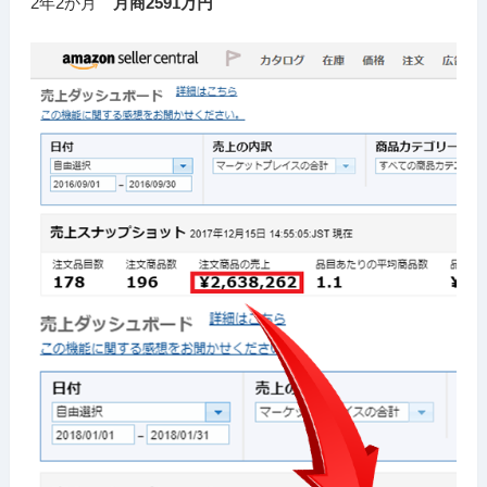
2年2か月
月商2591万円