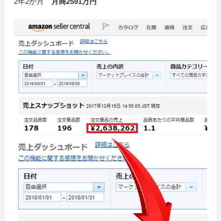
2年2か月
月商2591万円