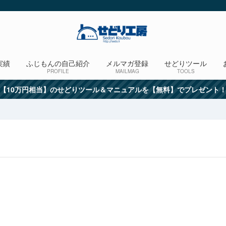
実績
ふじもんの自己紹介
メルマガ登録
せどりツール
PROFILE
MAILMAG
TOOLS
【10万円相当】のせどりツール＆マニュアルを【無料】でプレゼント