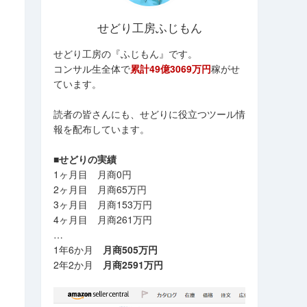
せどり工房ふじもん
せどり工房の『ふじもん』です。
コンサル生全体で
累計49億3069万円
稼がせ
ています。
読者の皆さんにも、せどりに役立つツール情
報を配布しています。
■せどりの実績
1ヶ月目 月商0円
2ヶ月目 月商65万円
3ヶ月目 月商153万円
4ヶ月目 月商261万円
…
1年6か月
月商505万円
2年2か月
月商2591万円