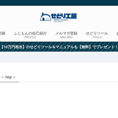
実績
ふじもんの自己紹介
メルマガ登録
せどりツール
PROFILE
MAILMAG
TOOLS
【10万円相当】のせどりツール＆マニュアルを【無料】でプレゼント
– tag –