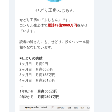
せどり工房ふじもん
せどり工房の『ふじもん』です。
コンサル生全体で
累計49億3069万円
稼がせ
ています。
読者の皆さんにも、せどりに役立つツール情
報を配布しています。
■せどりの実績
1ヶ月目 月商0円
2ヶ月目 月商65万円
3ヶ月目 月商153万円
4ヶ月目 月商261万円
…
1年6か月
月商505万円
2年2か月
月商2591万円