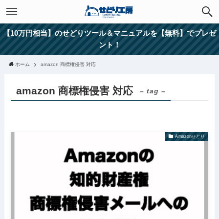
【10万円相当】のせどりツール＆マニュアルを【無料】でプレゼ
ント！
ホーム
amazon 商標権侵害 対応
amazon 商標権侵害 対応
– tag –
Amazonせどり