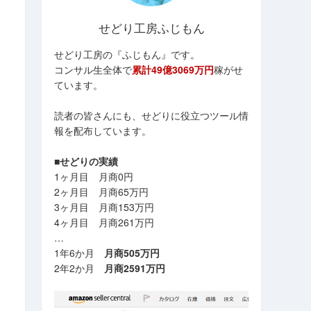
せどり工房ふじもん
せどり工房の『ふじもん』です。
コンサル生全体で
累計49億3069万円
稼がせ
ています。
読者の皆さんにも、せどりに役立つツール情
報を配布しています。
■せどりの実績
1ヶ月目 月商0円
2ヶ月目 月商65万円
3ヶ月目 月商153万円
4ヶ月目 月商261万円
…
1年6か月
月商505万円
2年2か月
月商2591万円