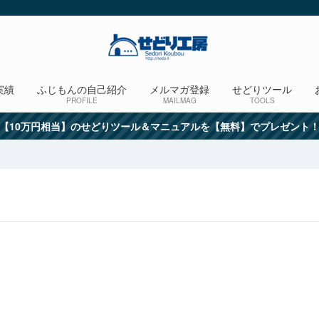
実績
ふじもんの自己紹介
メルマガ登録
せどりツール
PROFILE
MAILMAG
TOOLS
【10万円相当】のせどりツール＆マニュアルを【無料】でプレゼント