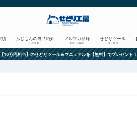
実績
ふじもんの自己紹介
メルマガ登録
せどりツール
PROFILE
MAILMAG
TOOLS
【10万円相当】のせどりツール＆マニュアルを【無料】でプレゼント