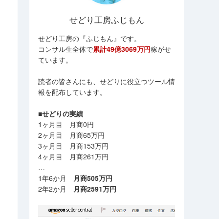
せどり工房ふじもん
せどり工房の『ふじもん』です。
コンサル生全体で
累計49億3069万円
稼がせ
ています。
読者の皆さんにも、せどりに役立つツール情
報を配布しています。
■せどりの実績
1ヶ月目 月商0円
2ヶ月目 月商65万円
3ヶ月目 月商153万円
4ヶ月目 月商261万円
…
1年6か月
月商505万円
2年2か月
月商2591万円