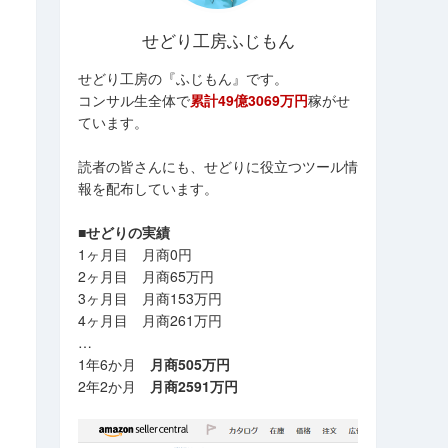
せどり工房ふじもん
せどり工房の『ふじもん』です。
コンサル生全体で
累計49億3069万円
稼がせ
ています。
読者の皆さんにも、せどりに役立つツール情
報を配布しています。
■せどりの実績
1ヶ月目 月商0円
2ヶ月目 月商65万円
3ヶ月目 月商153万円
4ヶ月目 月商261万円
…
1年6か月
月商505万円
2年2か月
月商2591万円