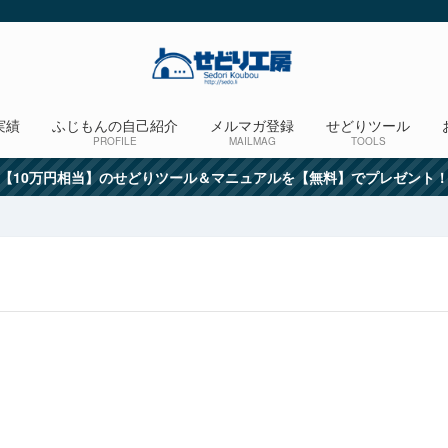
実績
ふじもんの自己紹介
メルマガ登録
せどりツール
PROFILE
MAILMAG
TOOLS
【10万円相当】のせどりツール＆マニュアルを【無料】でプレゼント