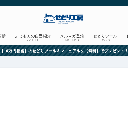
実績
ふじもんの自己紹介
メルマガ登録
せどりツール
PROFILE
MAILMAG
TOOLS
【10万円相当】のせどりツール＆マニュアルを【無料】でプレゼント