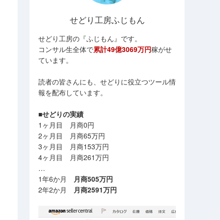
せどり工房ふじもん
せどり工房の『ふじもん』です。
コンサル生全体で
累計49億3069万円
稼がせ
ています。
読者の皆さんにも、せどりに役立つツール情
報を配布しています。
■せどりの実績
1ヶ月目 月商0円
2ヶ月目 月商65万円
3ヶ月目 月商153万円
4ヶ月目 月商261万円
…
1年6か月
月商505万円
2年2か月
月商2591万円