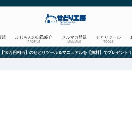
実績
ふじもんの自己紹介
メルマガ登録
せどりツール
PROFILE
MAILMAG
TOOLS
【10万円相当】のせどりツール＆マニュアルを【無料】でプレゼント