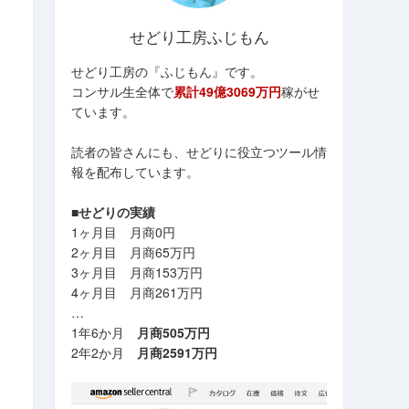
せどり工房ふじもん
せどり工房の『ふじもん』です。
コンサル生全体で
累計49億3069万円
稼がせ
ています。
読者の皆さんにも、せどりに役立つツール情
報を配布しています。
■せどりの実績
1ヶ月目 月商0円
2ヶ月目 月商65万円
3ヶ月目 月商153万円
4ヶ月目 月商261万円
…
1年6か月
月商505万円
2年2か月
月商2591万円