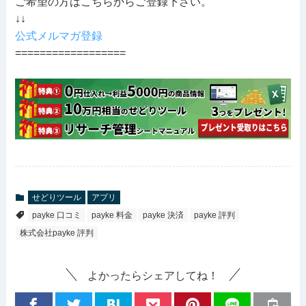
ご希望の方はこちらからご登録下さい。
↓↓
公式メルマガ登録
==================
せどりツール
アプリ
payke 口コミ
payke 料金
payke 決済
payke 評判
株式会社payke 評判
よかったらシェアしてね！