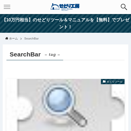
【10万円相当】のせどりツール＆マニュアルを【無料】でプレゼ
ント！
ホーム
SearchBar
SearchBar
– tag –
せどりツール