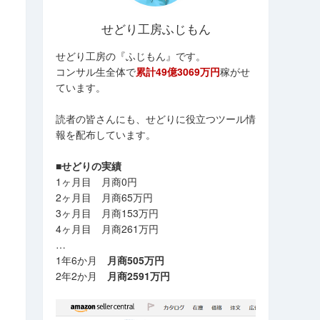
せどり工房ふじもん
せどり工房の『ふじもん』です。
コンサル生全体で
累計49億3069万円
稼がせ
ています。
読者の皆さんにも、せどりに役立つツール情
報を配布しています。
■せどりの実績
1ヶ月目 月商0円
2ヶ月目 月商65万円
3ヶ月目 月商153万円
4ヶ月目 月商261万円
…
1年6か月
月商505万円
2年2か月
月商2591万円