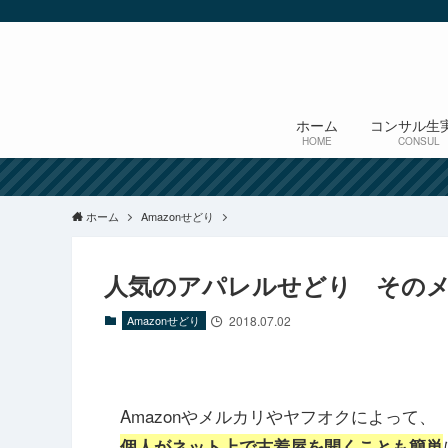
ホーム
コンサル生
HOME
CONSUL
ホーム
Amazonせどり
人気のアパレルせどり その
Amazonせどり
2018.07.02
Amazonやメルカリやヤフオクによって、
個人がネット上で古着屋を開くことも簡単