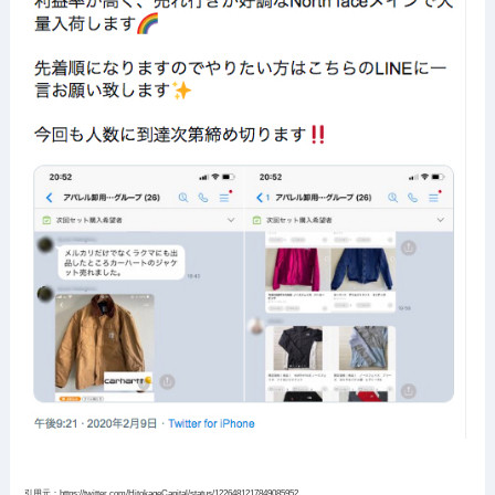
引用元：https://twitter.com/HitokageCapital/status/1226481217849085952