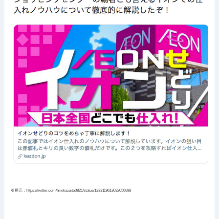
引用元：https://twitter.com/hirokazuito0821/status/1233119613032050688