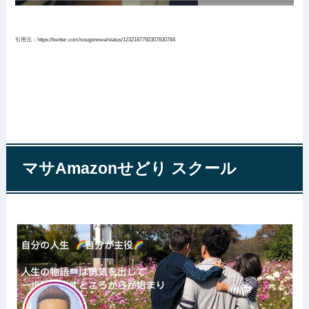
引用元：https://twitter.com/sougonowa/status/1232187792307830784
マサAmazonせどり スクール