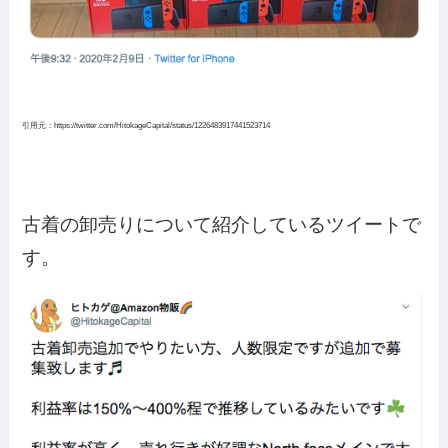
引用元：https://twitter.com/HitokageCapital/status/1226483917441523714
古着の卸売りについて紹介しているツイートで
す。