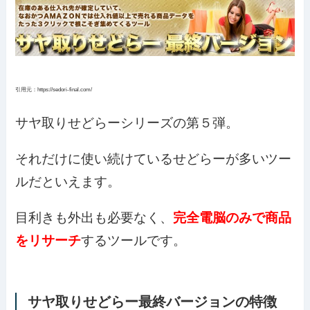
引用元：https://sedori-final.com/
サヤ取りせどらーシリーズの第５弾。
それだけに使い続けているせどらーが多いツー
ルだといえます。
目利きも外出も必要なく、
完全電脳のみで商品
をリサーチ
するツールです。
サヤ取りせどらー最終バージョンの特徴