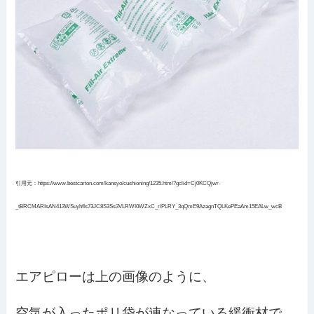
引用元：https://www.bestcarton.com/kansyo/cushioning/1235.html?gclid=Cj0KCQjwr-
_tBRCMARIsAN413WSuyhfIs73JC8S3Ss3VLRWI0WZxC_rlPLRY_3qQmE9AzagnTQLKePEaAm15EALw_wcB
エアピローは上の画像のように、
空気が入ったポリ袋が連なっている緩衝材で