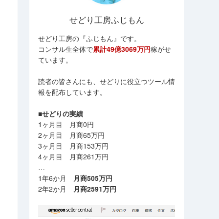
せどり工房ふじもん
せどり工房の『ふじもん』です。
コンサル生全体で
累計49億3069万円
稼がせ
ています。
読者の皆さんにも、せどりに役立つツール情
報を配布しています。
■せどりの実績
1ヶ月目 月商0円
2ヶ月目 月商65万円
3ヶ月目 月商153万円
4ヶ月目 月商261万円
…
1年6か月
月商505万円
2年2か月
月商2591万円