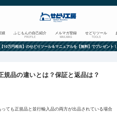
実績
ふじもんの自己紹介
メルマガ登録
せどりツール
PROFILE
MAILMAG
TOOLS
【10万円相当】のせどりツール＆マニュアルを【無料】でプレゼント
と正規品の違いとは？保証と返品は？
であっても正規品と並行輸入品の両方が出品されている場合