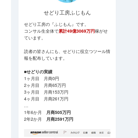
せどり工房ふじもん
せどり工房の『ふじもん』です。
コンサル生全体で
累計49億3069万円
稼がせ
ています。
読者の皆さんにも、せどりに役立つツール情
報を配布しています。
■せどりの実績
1ヶ月目 月商0円
2ヶ月目 月商65万円
3ヶ月目 月商153万円
4ヶ月目 月商261万円
…
1年6か月
月商505万円
2年2か月
月商2591万円