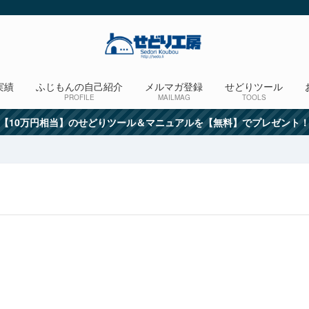
実績
ふじもんの自己紹介
メルマガ登録
せどりツール
PROFILE
MAILMAG
TOOLS
【10万円相当】のせどりツール＆マニュアルを【無料】でプレゼント