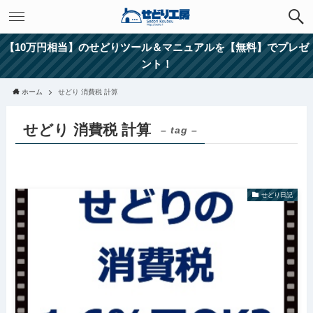
【10万円相当】のせどりツール＆マニュアルを【無料】でプレゼ
ント！
ホーム
せどり 消費税 計算
せどり 消費税 計算
– tag –
せどり日記