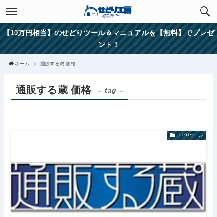
【10万円相当】のせどりツール＆マニュアルを【無料】でプレゼ
ント！
ホーム
通販する蔵 価格
通販する蔵 価格
– tag –
せどりツール