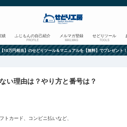
実績
ふじもんの自己紹介
メルマガ登録
せどりツール
PROFILE
MAILMAG
TOOLS
【10万円相当】のせどりツール＆マニュアルを【無料】でプレゼント
きない理由は？やり方と番号は？
nギフトカード、コンビニ払いなど、