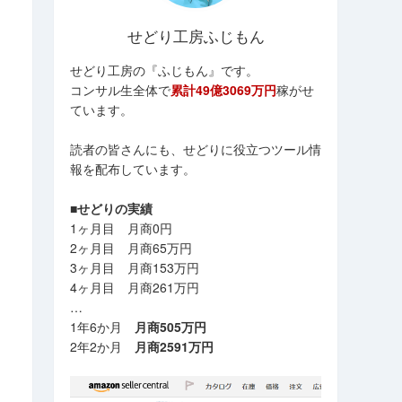
せどり工房ふじもん
せどり工房の『ふじもん』です。
コンサル生全体で
累計49億3069万円
稼がせ
ています。
読者の皆さんにも、せどりに役立つツール情
報を配布しています。
■せどりの実績
1ヶ月目 月商0円
2ヶ月目 月商65万円
3ヶ月目 月商153万円
4ヶ月目 月商261万円
…
1年6か月
月商505万円
2年2か月
月商2591万円