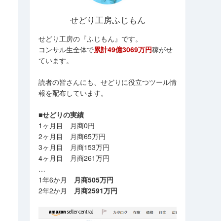
せどり工房ふじもん
せどり工房の『ふじもん』です。
コンサル生全体で
累計49億3069万円
稼がせ
ています。
読者の皆さんにも、せどりに役立つツール情
報を配布しています。
■せどりの実績
1ヶ月目 月商0円
2ヶ月目 月商65万円
3ヶ月目 月商153万円
4ヶ月目 月商261万円
…
1年6か月
月商505万円
2年2か月
月商2591万円