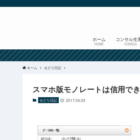
ホーム
コンサル生
HOME
CONSUL
ホーム
せどり日記
スマホ版モノレートは信用で
せどり日記
2017.04.03