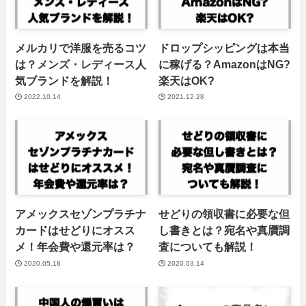
メルカリで洋服を売るコツ
ドロップシッピングは本当
は？メンズ・レディース人
に稼げる？AmazonはNG?
気ブランドを解説！
楽天はOK?
2022.10.14
2021.12.28
アメックスセゾンプラチナ
せどりの領収書に必要な但
カードはせどりにオスス
し書きとは？宛名や真贋調
メ！年会費や還元率は？
査についても解説！
2020.05.18
2020.03.14