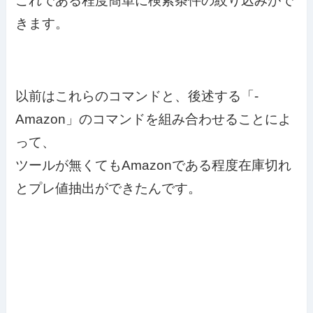
これである程度簡単に検索条件の絞り込みがで
きます。
以前はこれらのコマンドと、後述する「-
Amazon」のコマンドを組み合わせることによ
って、
ツールが無くてもAmazonである程度在庫切れ
とプレ値抽出ができたんです。