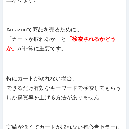
Amazonで商品を売るためには
「カートが取れるか」と
「検索されるかどう
か」
が非常に重要です。
特にカートが取れない場合、
できるだけ有効なキーワードで検索してもらう
しか購買率を上げる方法がありません。
実績が低くてカートが取れない初心者セラーに