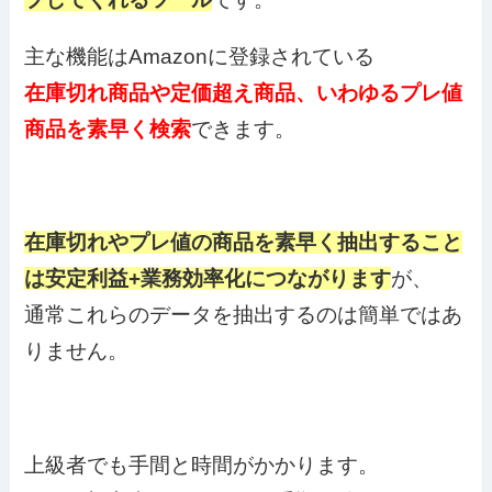
主な機能はAmazonに登録されている
在庫切れ商品や定価超え商品、いわゆるプレ値
商品を素早く検索
できます。
在庫切れやプレ値の商品を素早く抽出すること
は安定利益+業務効率化につながります
が、
通常これらのデータを抽出するのは簡単ではあ
りません。
上級者でも手間と時間がかかります。