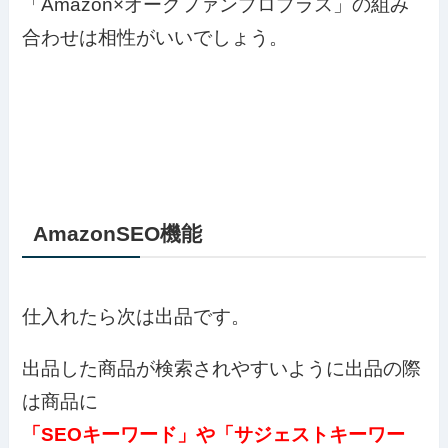
「Amazon×オークファンプロプラス」の組み
合わせは相性がいいでしょう。
AmazonSEO機能
仕入れたら次は出品です。
出品した商品が検索されやすいように出品の際
は商品に
「SEOキーワード」や「サジェストキーワー