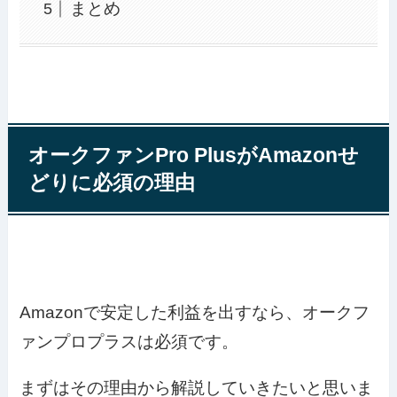
まとめ
オークファンPro PlusがAmazonせ
どりに必須の理由
Amazonで安定した利益を出すなら、オークフ
ァンプロプラスは必須です。
まずはその理由から解説していきたいと思いま