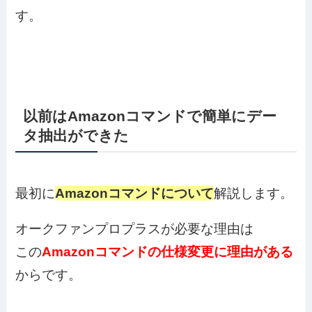
す。
以前はAmazonコマンドで簡単にデー
タ抽出ができた
最初に
Amazonコマンドについて
解説します。
オークファンプロプラスが必要な理由は
この
Amazonコマンドの仕様変更に理由がある
からです。