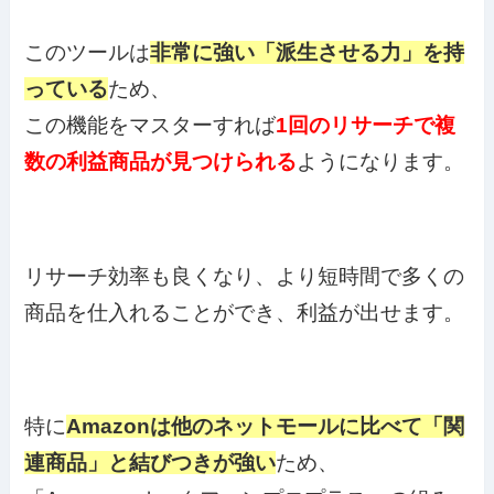
このツールは
非常に強い「派生させる力」を持
っている
ため、
この機能をマスターすれば
1回のリサーチで複
数の利益商品が見つけられる
ようになります。
リサーチ効率も良くなり、より短時間で多くの
商品を仕入れることができ、利益が出せます。
特に
Amazonは他のネットモールに比べて「関
連商品」と結びつきが強い
ため、