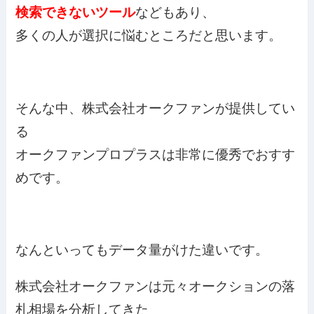
検索できないツール
などもあり、
多くの人が選択に悩むところだと思います。
そんな中、株式会社オークファンが提供してい
る
オークファンプロプラスは非常に優秀でおすす
めです。
なんといってもデータ量がけた違いです。
株式会社オークファンは元々オークションの落
札相場を分析してきた