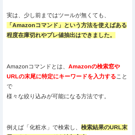
実は、少し前まではツールが無くても、
「Amazonコマンド」という方法を使えばある
程度在庫切れやプレ値抽出はできました。
Amazonコマンドとは、
Amazonの検索窓や
URLの末尾に特定にキーワードを入力する
こと
で
様々な絞り込みが可能になる方法です。
例えば「化粧水」で検索し、
検索結果のURL末