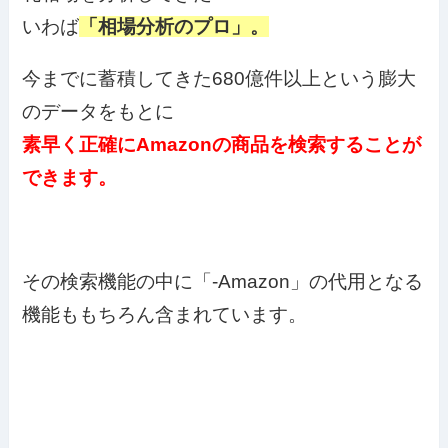
いわば
「相場分析のプロ」。
今までに蓄積してきた680億件以上という膨大
のデータをもとに
素早く正確にAmazonの商品を検索することが
できます。
その検索機能の中に「-Amazon」の代用となる
機能ももちろん含まれています。