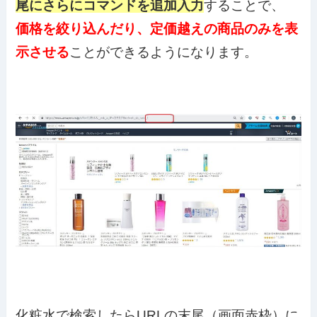
尾にさらにコマンドを追加入力
することで、
価格を絞り込んだり、定価越えの商品のみを表
示させる
ことができるようになります。
化粧水で検索したらURLの末尾（画面赤枠）に