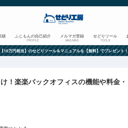
実績
ふじもんの自己紹介
メルマガ登録
せどりツール
PROFILE
MAILMAG
TOOLS
【10万円相当】のせどりツール＆マニュアルを【無料】でプレゼント
向け！楽楽バックオフィスの機能や料金・