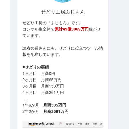
せどり工房ふじもん
せどり工房の『ふじもん』です。
コンサル生全体で
累計49億3069万円
稼がせ
ています。
読者の皆さんにも、せどりに役立つツール情
報を配布しています。
■せどりの実績
1ヶ月目 月商0円
2ヶ月目 月商65万円
3ヶ月目 月商153万円
4ヶ月目 月商261万円
…
1年6か月
月商505万円
2年2か月
月商2591万円