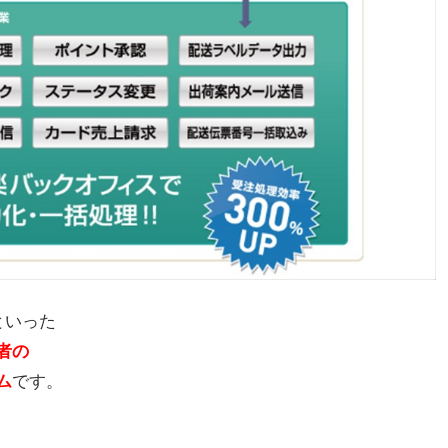
といった
者の
です。
ム