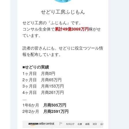
せどり工房ふじもん
せどり工房の『ふじもん』です。
コンサル生全体で
累計49億3069万円
稼がせ
ています。
読者の皆さんにも、せどりに役立つツール情
報を配布しています。
■せどりの実績
1ヶ月目 月商0円
2ヶ月目 月商65万円
3ヶ月目 月商153万円
4ヶ月目 月商261万円
…
1年6か月
月商505万円
2年2か月
月商2591万円