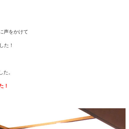
に声をかけて
ました！
した。
た！