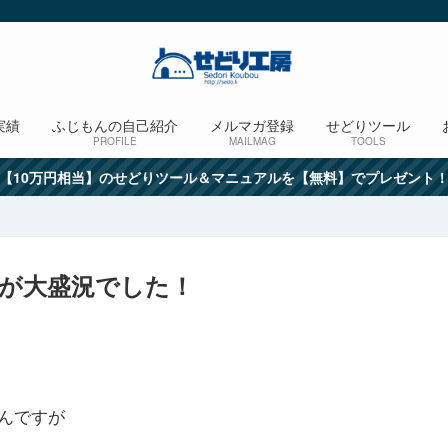
実績
ふじもんの自己紹介
メルマガ登録
せどりツール
PROFILE
MAILMAG
TOOLS
【10万円相当】のせどりツール＆マニュアルを【無料】でプレゼント
宿が大盛況でした！
たんですが