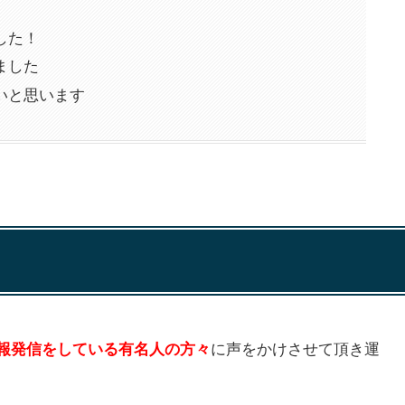
した！
ました
いと思います
に声をかけさせて頂き運
報発信をしている有名人の方々