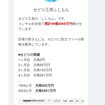
せどり工房ふじもん
せどり工房の『ふじもん』です。
コンサル生全体で
累計49億3069万円
稼がせ
ています。
読者の皆さんにも、せどりに役立つツール情
報を配布しています。
■せどりの実績
1ヶ月目 月商0円
2ヶ月目 月商65万円
3ヶ月目 月商153万円
4ヶ月目 月商261万円
…
1年6か月
月商505万円
2年2か月
月商2591万円