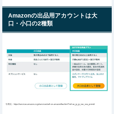
Amazonの出品用アカウントは大
口・小口の2種類
引用元：https://services.amazon.co.jp/services/sell-on-amazon/fee.html?ref=as_jp_jp_nav_soa_proindi