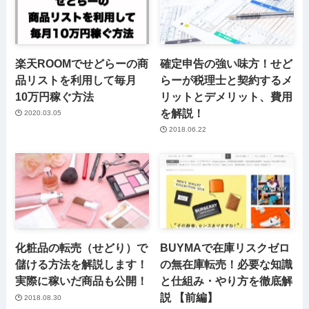
楽天ROOMでせどらーの商
確定申告の強い味方！せど
品リストを利用して毎月
らーが税理士と契約するメ
10万円稼ぐ方法
リットとデメリット、費用
を解説！
2020.03.05
2018.06.22
化粧品の転売（せどり）で
BUYMAで在庫リスクゼロ
儲ける方法を解説します！
の無在庫転売！必要な知識
実際に稼いだ商品も公開！
と仕組み・やり方を徹底解
説 【前編】
2018.08.30