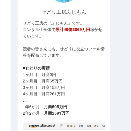
せどり工房ふじもん
せどり工房の『ふじもん』です。
コンサル生全体で
累計49億3069万円
稼がせ
ています。
読者の皆さんにも、せどりに役立つツール情
報を配布しています。
■せどりの実績
1ヶ月目 月商0円
2ヶ月目 月商65万円
3ヶ月目 月商153万円
4ヶ月目 月商261万円
…
1年6か月
月商505万円
2年2か月
月商2591万円