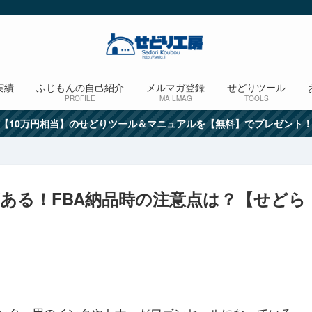
実績
ふじもんの自己紹介
メルマガ登録
せどりツール
PROFILE
MAILMAG
TOOLS
【10万円相当】のせどりツール＆マニュアルを【無料】でプレゼント
ある！FBA納品時の注意点は？【せどら