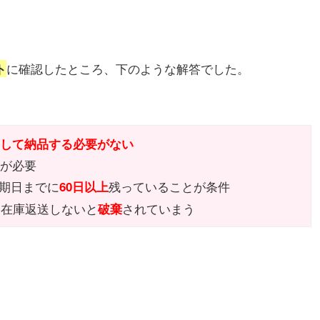
に確認したところ、下のような解答でした。
ト
として納品する必要がない
とが必要
の期日までに
残っていることが条件
60日以上
、在庫返送しないと
されていまう
破棄