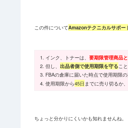
この件について
Amazonテクニカルサポー
インク、トナーは、
要期限管理商品
但し、
こ
出品者側で使用期限を守る
FBAの倉庫に届いた時点で使用期限
使用期限から
45日
までに売り切るか
ちょっと分かりにくいかも知れませんね。